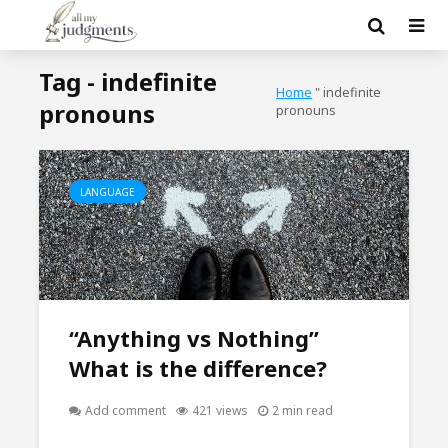
Tag - indefinite
Home
"
indefinite
pronouns
pronouns
LANGUAGE
“Anything vs Nothing”
What is the difference?
Add comment
421 views
2 min read