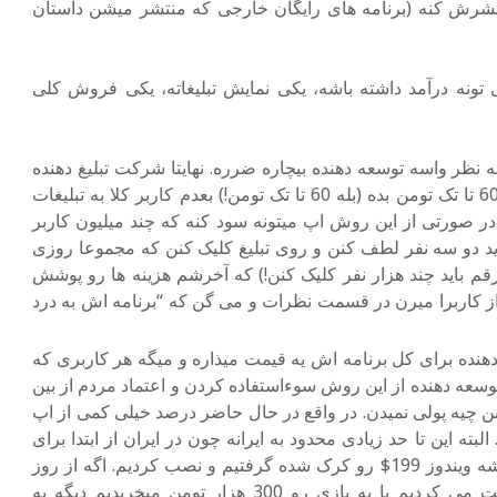
نتشرش کنه (برنامه های رایگان خارجی که منتشر میشن داستان
می تونه درآمد داشته باشه، یکی نمایش تبلیغاته، یکی فروش کلی
ه نظر واسه توسعه دهنده بیچاره ضرره. نهایتا شرکت تبلیغ دهنده
واسه هر کلیک روی تبلیغ میخواهد بهش 60 تا تک تومن بده (بله 60 تا تک تومن!) بعدم کاربر کلا به تبلیغات
ا در صورتی از این روش اپ میتونه سود کنه که چند میلیون کاربر
شاید دو سه نفر لطف کنن و روی تبلیغ کلیک کنن که مجموعا روزی
ای این رقم باید چند هزار نفر کلیک کنن!) که آخرشم هزینه ها رو پوشش
ز کاربرا میرن در قسمت نظرات و می گن که “برنامه اش به درد
نده برای کل برنامه اش یه قیمت میذاره و میگه هر کاربری که
ی توسعه دهنده از این روش سوءاستفاده کردن و اعتماد مردم از بین
نن چیه پولی نمیدن. در واقع در حال حاضر درصد خیلی کمی از اپ
ته این تا حد زیادی محدود به ایرانه چون در ایران از ابتدا برای
برنامه ها ما پولی پرداخت نکردیم و همیشه ویندوز 199$ رو کرک شده گرفتیم و نصب کردیم. اگه از روز
اول 700 هزار تومن برای ویندوز پرداخت می کردیم یا یه بازی رو 300 هزار تومن میخریدیم دیگه به