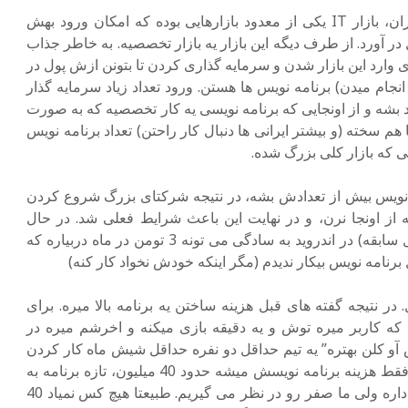
واقعیت اینه که با توجه به شرایط اقتصادی ایران، بازار IT یکی از معدود بازارهایی بوده که امکان ورود بهش
در آورد. از طرف دیگه این بازار یه بازار تخصصیه. به خاطر جذاب
تری وارد این بازار شدن و سرمایه گذاری کردن تا بتونن ازش پول در
ا انجام میدن) برنامه نویس ها هستن. ورود تعداد زیاد سرمایه گذار
بشه و از اونجایی که برنامه نویسی یه کار تخصصیه که به صورت
 هم سخته (و بیشتر ایرانی ها دنبال کار راحتن) تعداد برنامه نویس
لی که بازار کلی بزرگ شده.
نویس بیش از تعدادش بشه، در نتیجه شرکتای بزرگ شروع کردن
ه از اونجا نرن، و در نهایت این باعث شرایط فعلی شد. در حال
حاضر یک برنامه نویس نسبتا تازه کار (با یکسال سابقه) در اندروید به سادگی می تونه 3 تومن در ماه دربیاره که
ال برنامه نویس بیکار ندیدم (مگر اینکه خودش نخواد کار کنه)
نتیجه گفته های قبل هزینه ساختن یه برنامه بالا میره. برای
 که کاربر میره توش و یه دقیقه بازی میکنه و اخرشم میره در
 کلن بهتره” یه تیم حداقل دو نفره حداقل شیش ماه کار کردن
(این یعنی یه بازی ساده) که با یه حساب ساده فقط هزینه برنامه نویسش میشه حدود 40 میلیون، تازه برنامه به
محتوا و گرافیست و خیلی چیزای دیگه هم نیاز داره ولی ما صفر رو در نظر می گیریم. طبیعتا هیچ کس نمیاد 40