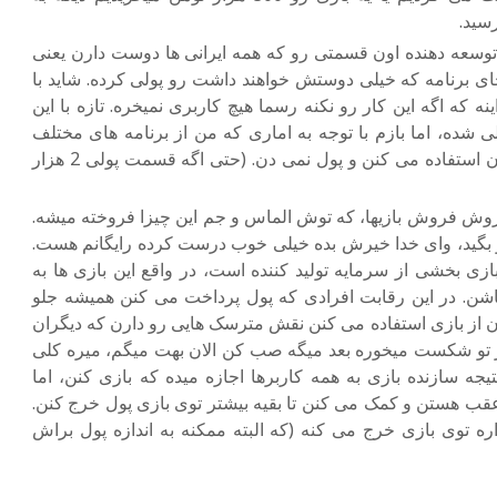
وسعه دهنده اون قسمتی رو که همه ایرانی ها دوست دارن یعنی
ای برنامه که خیلی دوستش خواهند داشت رو پولی کرده. شاید با
نه که اگه این کار رو نکنه رسما هیچ کاربری نمیخره. تازه با این
شده، اما بازم با توجه به اماری که من از برنامه های مختلف
گرفتم 90% کاربرا فقط از قسمت رایگان استفاده می کنن و پول نمی دن. (حتی اگه قسمت پولی 2 هزار
وش فروش بازیها، که توش الماس و جم این چیزا فروخته میشه.
و بگید، وای خدا خیرش بده خیلی خوب درست کرده رایگانم هست.
زی بخشی از سرمایه تولید کننده است، در واقع این بازی ها به
شن. در این رقابت افرادی که پول پرداخت می کنن همیشه جلو
ن از بازی استفاده می کنن نقش مترسک هایی رو دارن که دیگران
از تو شکست میخوره بعد میگه صب کن الان بهت میگم، میره کلی
یجه سازنده بازی به همه کاربرها اجازه میده که بازی کنن، اما
قب هستن و کمک می کنن تا بقیه بیشتر توی بازی پول خرج کنن.
ه توی بازی خرج می کنه (که البته ممکنه به اندازه پول براش