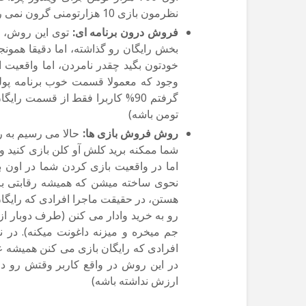
نظرمون بازی 10 هزارتومنی گرون نمی رسید.
فروش درون برنامه ای:
توی این روش، ت
بخش رایگان رو گذاشته، اما دقیقا همونج
خودتون بگید چقدر نامردن، اما واقعیت ای
وجود که معمولا قسمت خوب برنامه پولی 
تومن باشه)
روش فروش بازی ها:
حالا می رسیم به ر
شما ممکنه برید کلش آو کلن بازی کنید 
اما در واقعیت بازی کردن شما در اون با
نحوی ساخته میشن که همیشه رقابتی با
هستن، در حقیقت ماجرا افرادی که رایگا
رو به خرید وادار می کنن (طرف دوبار 
جم میخره و میزنه داغونت میکنه). در نت
افرادی که رایگان بازی می کنن همیشه ع
در این روش در واقع کاربر وقتش رو دار
ارزش نداشته باشه)