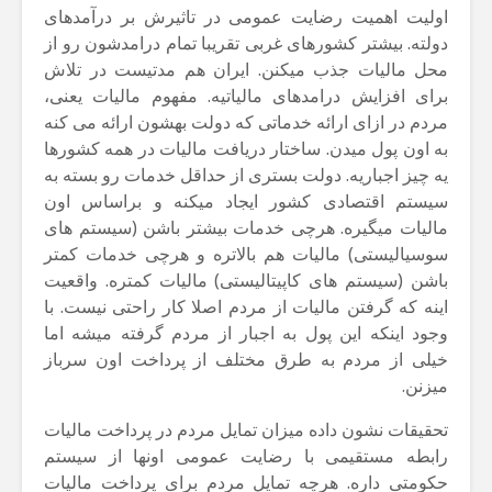
اولیت اهمیت رضایت عمومی در تاثیرش بر درآمدهای
دولته. بیشتر کشورهای غربی تقریبا تمام درامدشون رو از
محل مالیات جذب میکنن. ایران هم مدتیست در تلاش
برای افزایش درامدهای مالیاتیه. مفهوم مالیات یعنی،
مردم در ازای ارائه خدماتی که دولت بهشون ارائه می کنه
به اون پول میدن. ساختار دریافت مالیات در همه کشورها
یه چیز اجباریه. دولت بستری از حداقل خدمات رو بسته به
سیستم اقتصادی کشور ایجاد میکنه و براساس اون
مالیات میگیره. هرچی خدمات بیشتر باشن (سیستم های
سوسیالیستی) مالیات هم بالاتره و هرچی خدمات کمتر
باشن (سیستم های کاپیتالیستی) مالیات کمتره. واقعیت
اینه که گرفتن مالیات از مردم اصلا کار راحتی نیست. با
وجود اینکه این پول به اجبار از مردم گرفته میشه اما
خیلی از مردم به طرق مختلف از پرداخت اون سرباز
میزنن.
تحقیقات نشون داده میزان تمایل مردم در پرداخت مالیات
رابطه مستقیمی با رضایت عمومی اونها از سیستم
حکومتی داره. هرچه تمایل مردم برای پرداخت مالیات