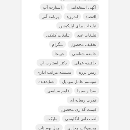
آگهی استخدامی
استارت آپ
اقتصاد
اندروید
برنامه آنی
تبلیغات برای اپلیکیشن
تبلیغات عدد
تبلیغات کلیکی
تخفیف محصول
تلگرام
جامعه شناسی
جبینجا
حافظه عملی
دکتر استارت آپ
زمین لرزه
سلسله مراتب اداری
سیستم عامل موبایل
شتابدهنده
صدا و سیما
علوم سیاسی
قدرت رسانه ای
قیمت گذاری محصول
لغت دانی انگلیسی
مایکت
محصولات مجازی
مدل بوم ناب