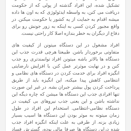
تشکیل شده، این افراد گذشته از پولی که از حکومت
دریافت می کنن، به واسطه ایدئولوژی که به اون ها داده
میشه اقدام به حمایت از یه کشور یا حکومت میکنن. در
واقع مجبور کردن کسی به اینکه به زور جونش رو برای
دفاع از دیگران به خطر بندازه اصلا کار راحتی نیست.
افراد مشغول در این دستگاه میتونن از کیفیت های
متفاوتی برخوردار باشن. طبیعتا هرچی قدرت جذب این
دستگاه ها بالاتر باشه میتونن افراد توانمندتری رو جذب
کنن و در نهایت موثرتر عمل کنن. با افزایش نارضایتی
انگیزه افراد برای خدمت کردن در دستگاه های نظامی و
انتظامی کاهش پیدا میکنه، این انگیزه باید از طریق
پرداخت کردن پول بیشتر جبران بشه. در غیر این صورت
تنها افرادی جذب این دستگاه ها میشن که چاره دیگه این
نداشته باشن و این یعنی جذب نیروهای بی کیفیت در
دستگاه نظامی-انتظامی. استخدام این افراد در طول
زمان میتونه به موثر بودن این دستگاه ها اسیب بسیار
زیادی بزنه. از طرفی به علت اینکه انگیزه افراد جذب
شده دراین دستگاه ها صرفا مالی بوده، گسترش فساد